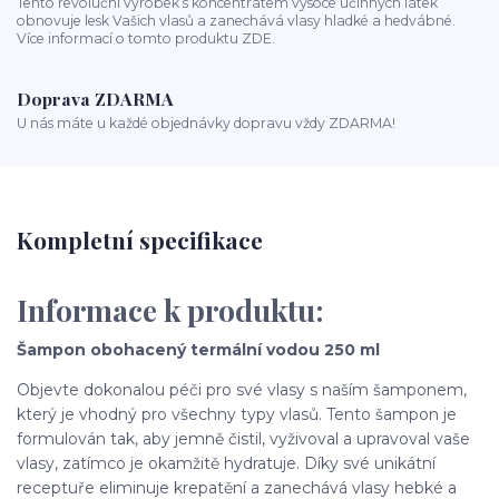
Tento revoluční výrobek s koncentrátem vysoce účinných látek
obnovuje lesk Vašich vlasů a zanechává vlasy hladké a hedvábné.
Více informací o tomto produktu ZDE.
Doprava ZDARMA
U nás máte u každé objednávky dopravu vždy ZDARMA!
Kompletní specifikace
Informace k produktu:
Šampon obohacený termální vodou 250 ml
Objevte dokonalou péči pro své vlasy s naším šamponem,
který je vhodný pro všechny typy vlasů. Tento šampon je
formulován tak, aby jemně čistil, vyživoval a upravoval vaše
vlasy, zatímco je okamžitě hydratuje. Díky své unikátní
receptuře eliminuje krepatění a zanechává vlasy hebké a