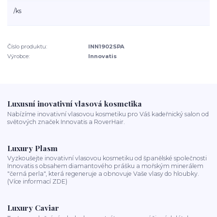
/
ks
Číslo produktu:
INN1902SPA
Výrobce:
Innovatis
Luxusní inovativní vlasová kosmetika
Nabízíme inovativní vlasovou kosmetiku pro Váš kadeřnický salon od
světových značek Innovatis a RoverHair.
Luxury Plasm
Vyzkoušejte inovativní vlasovou kosmetiku od španělské společnosti
Innovatis s obsahem diamantového prášku a mořským minerálem
"černá perla", která regeneruje a obnovuje Vaše vlasy do hloubky.
(Více informací ZDE)
Luxury Caviar