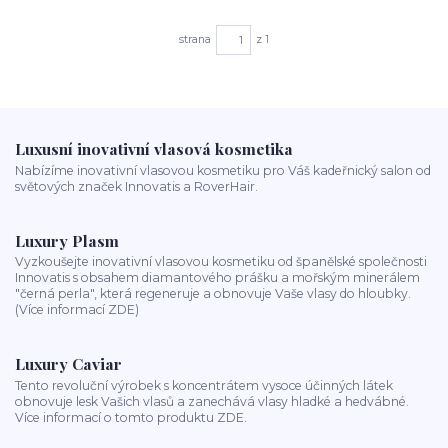
strana
z 1
Luxusní inovativní vlasová kosmetika
Nabízíme inovativní vlasovou kosmetiku pro Váš kadeřnický salon od
světových značek Innovatis a RoverHair.
Luxury Plasm
Vyzkoušejte inovativní vlasovou kosmetiku od španělské společnosti
Innovatis s obsahem diamantového prášku a mořským minerálem
"černá perla", která regeneruje a obnovuje Vaše vlasy do hloubky.
(Více informací ZDE)
Luxury Caviar
Tento revoluční výrobek s koncentrátem vysoce účinných látek
obnovuje lesk Vašich vlasů a zanechává vlasy hladké a hedvábné.
Více informací o tomto produktu ZDE.