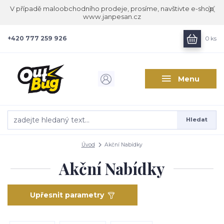
V případě maloobchodního prodeje, prosíme, navštivte e-shop
www.janpesan.cz
+420 777 259 926
0
ks
Menu
Hledat
Úvod
Akční Nabídky
Akční Nabídky
Upřesnit parametry