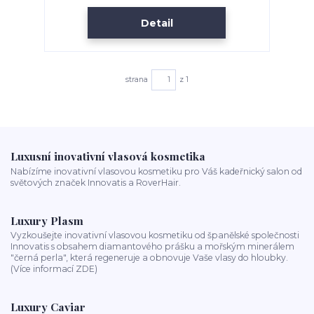
Detail
strana
z 1
Luxusní inovativní vlasová kosmetika
Nabízíme inovativní vlasovou kosmetiku pro Váš kadeřnický salon od
světových značek Innovatis a RoverHair.
Luxury Plasm
Vyzkoušejte inovativní vlasovou kosmetiku od španělské společnosti
Innovatis s obsahem diamantového prášku a mořským minerálem
"černá perla", která regeneruje a obnovuje Vaše vlasy do hloubky.
(Více informací ZDE)
Luxury Caviar