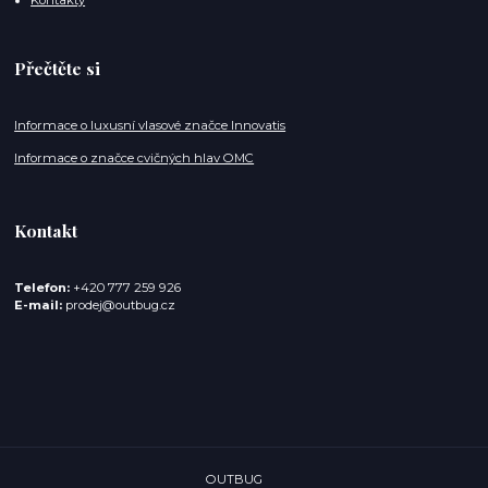
Přečtěte si
Informace o luxusní vlasové značce Innovatis
Informace o značce cvičných hlav OMC
Kontakt
Telefon:
+420 777 259 926
E-mail:
prodej@outbug.cz
OUTBUG