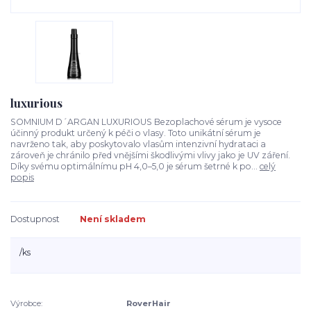
luxurious
SOMNIUM D´ARGAN LUXURIOUS Bezoplachové sérum je vysoce
účinný produkt určený k péči o vlasy. Toto unikátní sérum je
navrženo tak, aby poskytovalo vlasům intenzivní hydrataci a
zároveň je chránilo před vnějšími škodlivými vlivy jako je UV záření.
Díky svému optimálnímu pH 4,0–5,0 je sérum šetrné k po...
celý
popis
Dostupnost
Není skladem
/
ks
Výrobce:
RoverHair