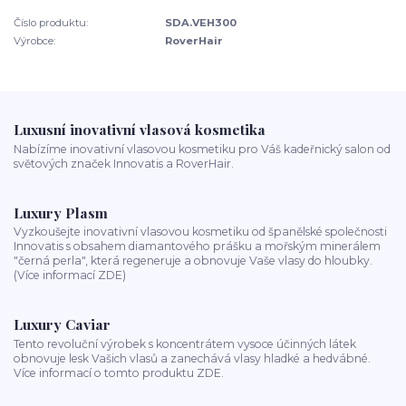
Číslo produktu:
SDA.VEH300
Výrobce:
RoverHair
Luxusní inovativní vlasová kosmetika
Nabízíme inovativní vlasovou kosmetiku pro Váš kadeřnický salon od
světových značek Innovatis a RoverHair.
Luxury Plasm
Vyzkoušejte inovativní vlasovou kosmetiku od španělské společnosti
Innovatis s obsahem diamantového prášku a mořským minerálem
"černá perla", která regeneruje a obnovuje Vaše vlasy do hloubky.
(Více informací ZDE)
Luxury Caviar
Tento revoluční výrobek s koncentrátem vysoce účinných látek
obnovuje lesk Vašich vlasů a zanechává vlasy hladké a hedvábné.
Více informací o tomto produktu ZDE.