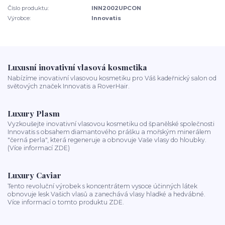
Číslo produktu:
INN2002UPCON
Výrobce:
Innovatis
Luxusní inovativní vlasová kosmetika
Nabízíme inovativní vlasovou kosmetiku pro Váš kadeřnický salon od
světových značek Innovatis a RoverHair.
Luxury Plasm
Vyzkoušejte inovativní vlasovou kosmetiku od španělské společnosti
Innovatis s obsahem diamantového prášku a mořským minerálem
"černá perla", která regeneruje a obnovuje Vaše vlasy do hloubky.
(Více informací ZDE)
Luxury Caviar
Tento revoluční výrobek s koncentrátem vysoce účinných látek
obnovuje lesk Vašich vlasů a zanechává vlasy hladké a hedvábné.
Více informací o tomto produktu ZDE.