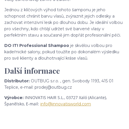
Jednou z klíčových výhod tohoto šamponu je jeho
schopnost chránit barvu vlasů, zvýraznit jejich odlesky a
zachovat intenzivní lesk po dlouhou dobu. Je ideální volbou
pro všechny, kdo chtějí udržet své barvené vlasy v
perfektním stavu a současně jim dopřát profesionální péči.
DO IT! Professional Shampoo
je skvělou volbou pro
kadeřnické salony, pokud toužíte po dokonalém výsledku
pro své klienty a dlouhotrvající kráse vlasů.
Další informace
Distributor:
OUTBUG s.r.o. , gen. Svobody 1193, 415 01
Teplice, e-mail: prodej@outbug.cz
INNOVATIS HAIR S.L.,
03727 Xaló (Alicante),
Výrobce:
Španělsko, E-mail:
info@innovatisworld.com