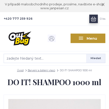
V případě maloobchodního prodeje, prosíme, navštivte e-shop
www.janpesan.cz
+420 777 259 926
0
ks
Menu
Hledat
Úvod
Barvení a bělení vlasů
DO IT! SHAMPOO 1000 ml
DO IT! SHAMPOO 1000 ml