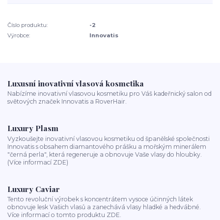
Číslo produktu:
-2
Výrobce:
Innovatis
Luxusní inovativní vlasová kosmetika
Nabízíme inovativní vlasovou kosmetiku pro Váš kadeřnický salon od
světových značek Innovatis a RoverHair.
Luxury Plasm
Vyzkoušejte inovativní vlasovou kosmetiku od španělské společnosti
Innovatis s obsahem diamantového prášku a mořským minerálem
"černá perla", která regeneruje a obnovuje Vaše vlasy do hloubky.
(Více informací ZDE)
Luxury Caviar
Tento revoluční výrobek s koncentrátem vysoce účinných látek
obnovuje lesk Vašich vlasů a zanechává vlasy hladké a hedvábné.
Více informací o tomto produktu ZDE.