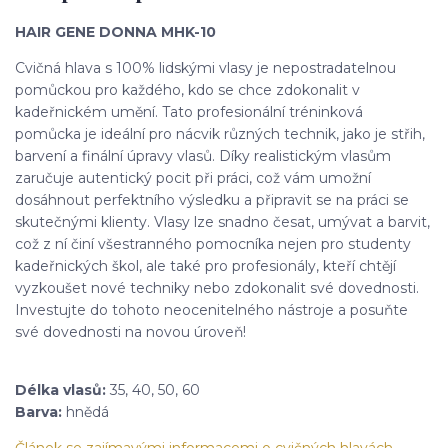
HAIR GENE DONNA MHK-10
Cvičná hlava s 100% lidskými vlasy je nepostradatelnou
pomůckou pro každého, kdo se chce zdokonalit v
kadeřnickém umění. Tato profesionální tréninková
pomůcka je ideální pro nácvik různých technik, jako je střih,
barvení a finální úpravy vlasů. Díky realistickým vlasům
zaručuje autentický pocit při práci, což vám umožní
dosáhnout perfektního výsledku a připravit se na práci se
skutečnými klienty. Vlasy lze snadno česat, umývat a barvit,
což z ní činí všestranného pomocníka nejen pro studenty
kadeřnických škol, ale také pro profesionály, kteří chtějí
vyzkoušet nové techniky nebo zdokonalit své dovednosti.
Investujte do tohoto neocenitelného nástroje a posuňte
své dovednosti na novou úroveň!
Délka vlasů:
35, 40, 50, 60
Barva:
hnědá
Článek se zajímavými informacemi o cvičných hlavách