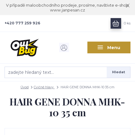
V případě maloobchodního prodeje, prosíme, navštivte e-shop
www.janpesan.cz
+420 777 259 926
0
ks
Menu
Hledat
Úvod
Cvičné hlavy
HAIR GENE DONNA MHK-10 35 cm
HAIR GENE DONNA MHK-
10 35 cm