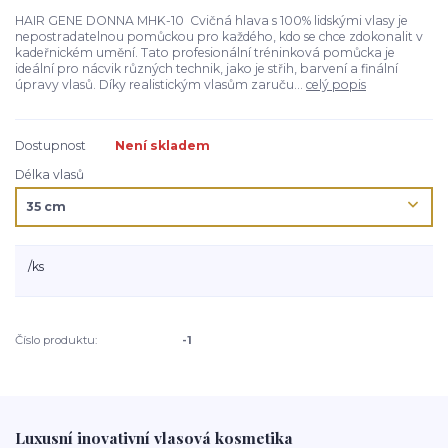
HAIR GENE DONNA MHK-10 Cvičná hlava s 100% lidskými vlasy je
nepostradatelnou pomůckou pro každého, kdo se chce zdokonalit v
kadeřnickém umění. Tato profesionální tréninková pomůcka je
ideální pro nácvik různých technik, jako je střih, barvení a finální
úpravy vlasů. Díky realistickým vlasům zaruču...
celý popis
Dostupnost
Není skladem
Délka vlasů
/
ks
Číslo produktu:
-1
Luxusní inovativní vlasová kosmetika