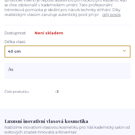
syntetické vlákno je nepostradatelnou pomůckou pro každého, kdo
se chce zdokonalit v kadeřnickém umění. Tato profesionální
tréninková pomůcka je ideální pro nácvik techniky střihání. Díky
realistickým vlasům zaručuje autentický pocit při pr...
celý popis
Dostupnost
Není skladem
Délka vlasů
/
ks
Číslo produktu:
-3
Luxusní inovativní vlasová kosmetika
Nabízíme inovativní vlasovou kosmetiku pro Váš kadeřnický salon od
světových značek Innovatis a RoverHair.