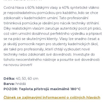
Cvičná hlava s 60% lidskými vlasy a 40% syntetické vlákno
je nepostradatelnou pomůckou pro každého, kdo se chce
zdokonalit v kadeřnickém umění. Tato profesionální
tréninková pomůcka je ideální pro nácvik techniky střihání.
Díky realistickým vlasům zaručuje autentický pocit při práci,
což vám umožní dosáhnout perfektního výsledku a připravit
se na práci se skutečnými klienty. Vlasy lze snadno česat a
je skvělý pomocník nejen pro studenty kadeřnických škol,
ale také pro profesionály, kteří chtějí vyzkoušet nové
techniky nebo zdokonalit své dovednosti. Investujte do
tohoto neocenitelného nástroje a posuňte své dovednosti
na novou úroveň!
Délka:
40, 50, 60 cm
Barva:
hnědá
POZOR: Teplota přístrojů maximálně 180°C
Článek se zajímavými informacemi o cvičných hlavách