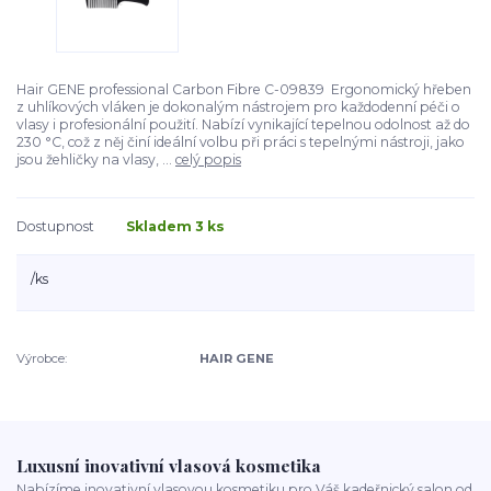
Hair GENE professional Carbon Fibre C-09839 Ergonomický hřeben
z uhlíkových vláken je dokonalým nástrojem pro každodenní péči o
vlasy i profesionální použití. Nabízí vynikající tepelnou odolnost až do
230 °C, což z něj činí ideální volbu při práci s tepelnými nástroji, jako
jsou žehličky na vlasy, ...
celý popis
Dostupnost
Skladem 3 ks
/
ks
Výrobce:
HAIR GENE
Luxusní inovativní vlasová kosmetika
Nabízíme inovativní vlasovou kosmetiku pro Váš kadeřnický salon od