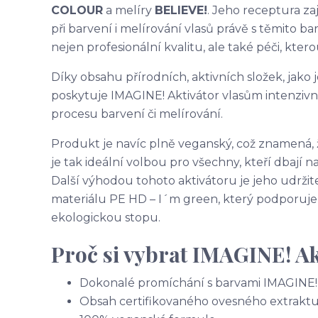
COLOUR
a melíry
BELIEVE!
. Jeho receptura za
při barvení i melírování vlasů právě s těmito ba
nejen profesionální kvalitu, ale také péči, kterou
Díky obsahu přírodních, aktivních složek, jako 
poskytuje IMAGINE! Aktivátor vlasům intenziv
procesu barvení či melírování.
Produkt je navíc plně veganský, což znamená, 
je tak ideální volbou pro všechny, kteří dbají n
Další výhodou tohoto aktivátoru je jeho udržit
materiálu PE HD – I´m green, který podporuje 
ekologickou stopu.
Proč si vybrat IMAGINE! Ak
Dokonalé promíchání s barvami IMAGINE!
Obsah certifikovaného ovesného extraktu 