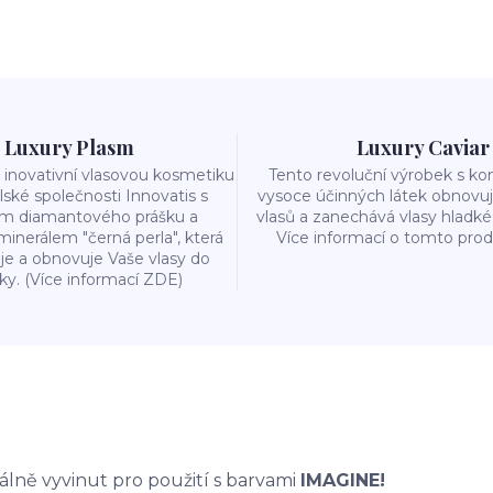
Luxury Plasm
Luxury Caviar
 inovativní vlasovou kosmetiku
Tento revoluční výrobek s k
lské společnosti Innovatis s
vysoce účinných látek obnovuj
m diamantového prášku a
vlasů a zanechává vlasy hladk
nerálem "černá perla", která
Více informací o tomto pro
je a obnovuje Vaše vlasy do
ky. (Více informací ZDE)
iálně vyvinut pro použití s barvami
IMAGINE!