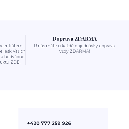
Doprava ZDARMA
oncentrátem
U nás máte u každé objednávky dopravu
e lesk Vašich
vždy ZDARMA!
é a hedvábné.
duktu ZDE.
+420 777 259 926