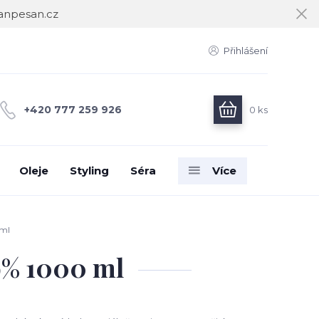
janpesan.cz
Přihlášení
+420 777 259 926
0
ks
Oleje
Styling
Séra
Více
ml
% 1000 ml