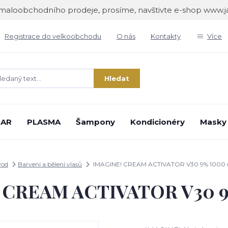
maloobchodního prodeje, prosíme, navštivte e-shop www.
Registrace do velkoobchodu
O nás
Kontakty
Více
Hledat
IAR
PLASMA
Šampony
Kondicionéry
Masky
vod
Barvení a bělení vlasů
IMAGINE! CREAM ACTIVATOR V30 9% 1000 
 CREAM ACTIVATOR V30 9