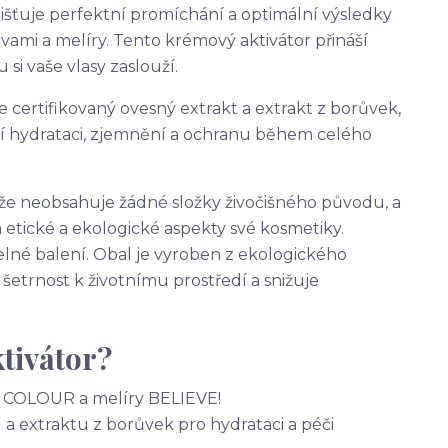
jišťuje perfektní promíchání a optimální výsledky
rvami a melíry. Tento krémový aktivátor přináší
 si vaše vlasy zaslouží.
je certifikovaný ovesný extrakt a extrakt z borůvek,
ní hydrataci, zjemnění a ochranu během celého
že neobsahuje žádné složky živočišného původu, a
a etické a ekologické aspekty své kosmetiky.
elné balení. Obal je vyroben z ekologického
šetrnost k životnímu prostředí a snižuje
tivátor?
 COLOUR a melíry BELIEVE!
a extraktu z borůvek pro hydrataci a péči