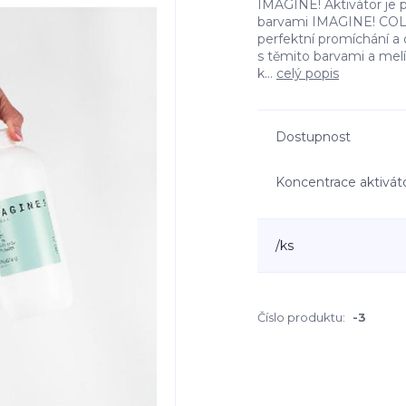
IMAGINE! Aktivátor je pr
barvami IMAGINE! COLO
perfektní promíchání a o
s těmito barvami a melí
k...
celý popis
Dostupnost
Koncentrace aktivát
/
ks
Číslo produktu:
-3