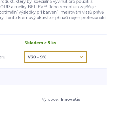
odukt, který byl speciálně vyvinut pro použití s
UR a melíry BELIEVE!. Jeho receptura zajišťuje
ptimální výsledky při barvení i melírování vlasů právě
ry. Tento krémový aktivátor přináší nejen profesionální
Skladem > 5 ks
oru
Výrobce:
Innovatis