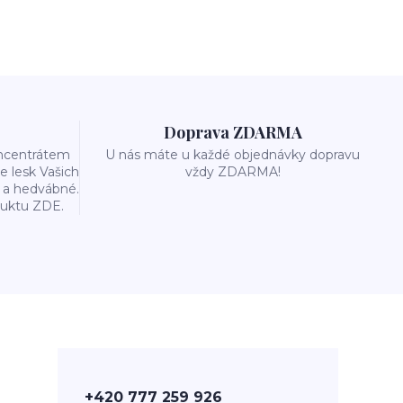
Doprava ZDARMA
oncentrátem
U nás máte u každé objednávky dopravu
e lesk Vašich
vždy ZDARMA!
é a hedvábné.
duktu ZDE.
+420 777 259 926