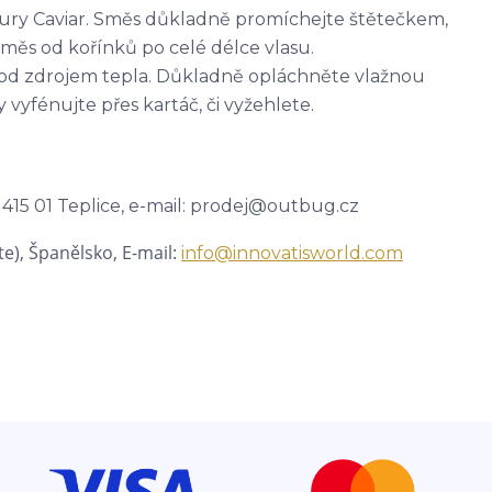
xury Caviar. Směs důkladně promíchejte štětečkem,
ěs od kořínků po celé délce vlasu.
 pod zdrojem tepla. Důkladně opláchněte vlažnou
vyfénujte přes kartáč, či vyžehlete.
 415 01 Teplice, e-mail: prodej@outbug.cz
te),
Španělsko, E-mail:
info@innovatisworld.com