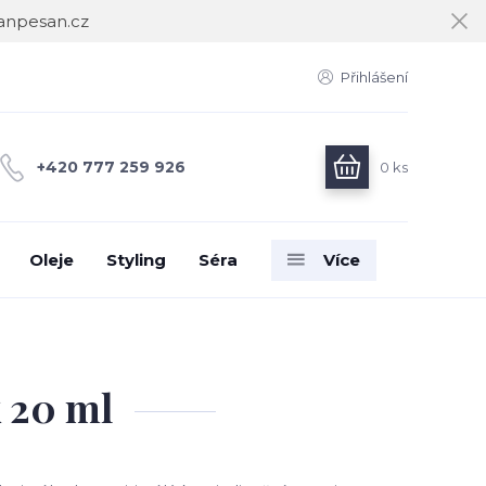
janpesan.cz
Přihlášení
+420 777 259 926
0
ks
Oleje
Styling
Séra
Více
 20 ml