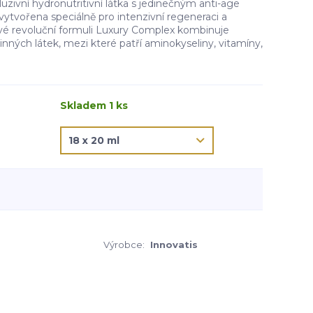
zivní hydronutritivní látka s jedinečným anti-age
ytvořena speciálně pro intenzivní regeneraci a
y své revoluční formuli Luxury Complex kombinuje
nných látek, mezi které patří aminokyseliny, vitamíny,
Skladem 1 ks
Výrobce:
Innovatis