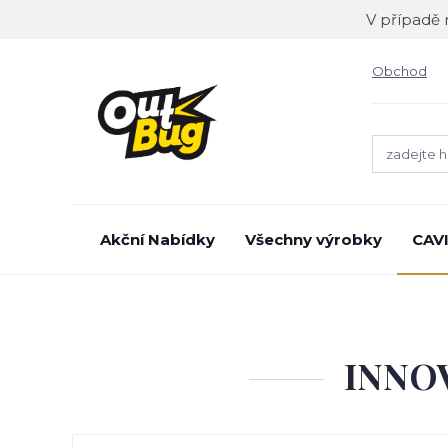
V případě 
Obchod
Akční Nabídky
Všechny výrobky
CAV
INNOV