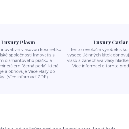
Luxury Plasm
Luxury Caviar
 inovativní vlasovou kosmetiku
Tento revoluční výrobek s k
lské společnosti Innovatis s
vysoce účinných látek obnovuj
m diamantového prášku a
vlasů a zanechává vlasy hladk
nerálem "černá perla", která
Více informací o tomto pro
je a obnovuje Vaše vlasy do
ky. (Více informací ZDE)