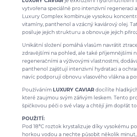
LUXURY CAVIAR
je exkluzivní hydronutritivní
vytvořena speciálně pro intenzivní regeneraci a 
Luxury Complex kombinuje vysokou koncentraci
vitamíny, panthenol a vzácný kaviárový olej. 
posiluje jejich strukturu a obnovuje jejich přiro
Unikátní složení pomáhá vlasům navrátit ztracen
zdravějšími na pohled, ale také příjemnějšími 
regeneračními a výživovými vlastnostmi, dodává
panthenol zajišťují intenzivní hydrataci a och
navíc podporují obnovu vlasového vlákna a posi
Používáním
LUXURY CAVIAR
docílíte hladkýc
které zaujmou svým zářivým leskem. Tento prod
špičkovou péči o své vlasy a chtějí jim dopřát to
POUŽITÍ:
Pod 18°C roztok krystalizuje díky vysokému pod
horkou vodou a nechte působit několik minut,