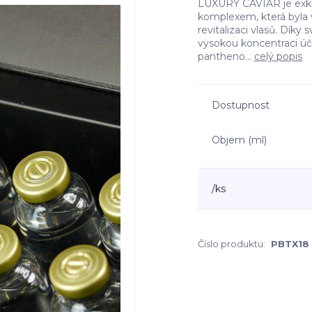
LUXURY CAVIAR je exklu
komplexem, která byla v
revitalizaci vlasů. Dík
vysokou koncentraci úči
pantheno...
celý popis
Dostupnost
Objem (ml)
/
ks
Číslo produktu:
PBTX18