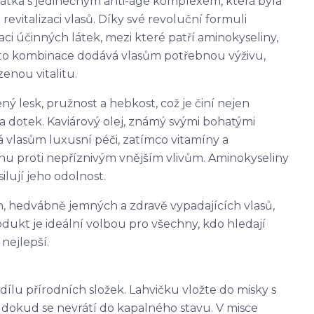
 látka s jedinečným anti-age komplexem, která byla
revitalizaci vlasů. Díky své revoluční formuli
 účinných látek, mezi které patří aminokyseliny,
Tato kombinace dodává vlasům potřebnou výživu,
zenou vitalitu.
ý lesk, pružnost a hebkost, což je činí nejen
na dotek. Kaviárový olej, známý svými bohatými
 vlasům luxusní péči, zatímco vitamíny a
ranu proti nepříznivým vnějším vlivům. Aminokyseliny
lují jeho odolnost.
h, hedvábně jemných a zdravě vypadajících vlasů,
ukt je ideální volbou pro všechny, kdo hledají
 nejlepší.
ílu přírodních složek. Lahvičku vložte do misky s
 dokud se nevrátí do kapalného stavu. V misce