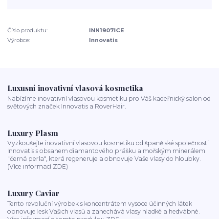
Číslo produktu:
INN1907ICE
Výrobce:
Innovatis
Luxusní inovativní vlasová kosmetika
Nabízíme inovativní vlasovou kosmetiku pro Váš kadeřnický salon od
světových značek Innovatis a RoverHair.
Luxury Plasm
Vyzkoušejte inovativní vlasovou kosmetiku od španělské společnosti
Innovatis s obsahem diamantového prášku a mořským minerálem
"černá perla", která regeneruje a obnovuje Vaše vlasy do hloubky.
(Více informací ZDE)
Luxury Caviar
Tento revoluční výrobek s koncentrátem vysoce účinných látek
obnovuje lesk Vašich vlasů a zanechává vlasy hladké a hedvábné.