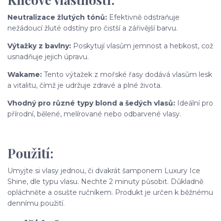
Neutralizace žlutých tónů:
Efektivně odstraňuje
nežádoucí žluté odstíny pro čistší a zářivější barvu.
Výtažky z bavlny:
Poskytují vlasům jemnost a hebkost, což
usnadňuje jejich úpravu.
Wakame:
Tento výtažek z mořské řasy dodává vlasům lesk
a vitalitu, čímž je udržuje zdravé a plné života.
Vhodný pro různé typy blond a šedých vlasů:
Ideální pro
přírodní, bělené, melírované nebo odbarvené vlasy.
Použití:
Umyjte si vlasy jednou, či dvakrát šamponem Luxury Ice
Shine, dle typu vlasu. Nechte 2 minuty působit. Důkladně
opláchněte a osušte ručníkem. Produkt je určen k běžnému
dennímu použití.