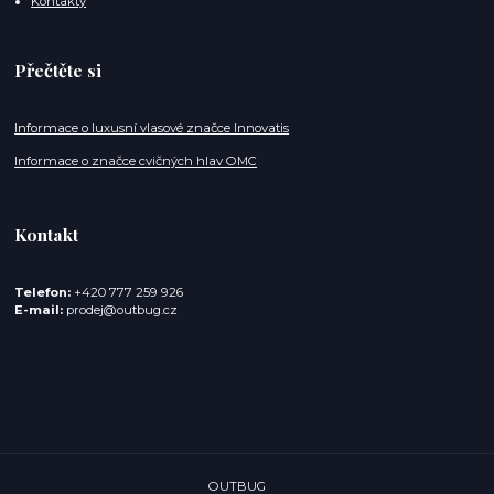
Kontakty
Přečtěte si
Informace o luxusní vlasové značce Innovatis
Informace o značce cvičných hlav OMC
Kontakt
Telefon:
+420 777 259 926
E-mail:
prodej@outbug.cz
OUTBUG