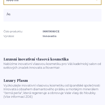
/
ks
Číslo produktu:
INN1906ICE
Výrobce:
Innovatis
Luxusní inovativní vlasová kosmetika
Nabízíme inovativní vlasovou kosmetiku pro Váš kadeřnický salon od
světových značek Innovatis a RoverHair.
Luxury Plasm
Vyzkoušejte inovativní vlasovou kosmetiku od španělské společnosti
Innovatis s obsahem diamantového prášku a mořským minerálem
"černá perla", která regeneruje a obnovuje Vaše vlasy do hloubky.
(Více informací ZDE)