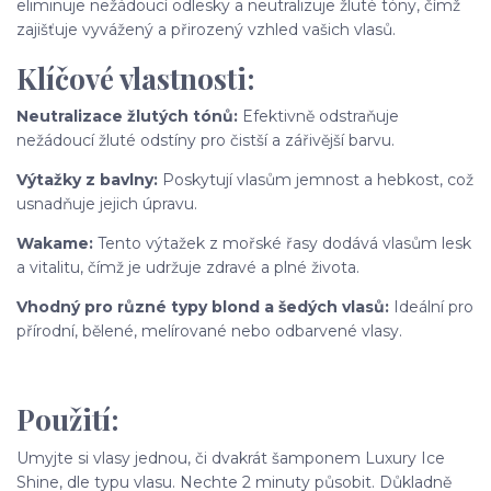
eliminuje nežádoucí odlesky a neutralizuje žluté tóny, čímž
zajišťuje vyvážený a přirozený vzhled vašich vlasů.
Klíčové vlastnosti:
Neutralizace žlutých tónů:
Efektivně odstraňuje
nežádoucí žluté odstíny pro čistší a zářivější barvu.
Výtažky z bavlny:
Poskytují vlasům jemnost a hebkost, což
usnadňuje jejich úpravu.
Wakame:
Tento výtažek z mořské řasy dodává vlasům lesk
a vitalitu, čímž je udržuje zdravé a plné života.
Vhodný pro různé typy blond a šedých vlasů:
Ideální pro
přírodní, bělené, melírované nebo odbarvené vlasy.
Použití:
Umyjte si vlasy jednou, či dvakrát šamponem Luxury Ice
Shine, dle typu vlasu. Nechte 2 minuty působit. Důkladně