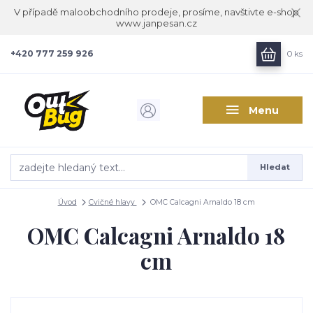
V případě maloobchodního prodeje, prosíme, navštivte e-shop
www.janpesan.cz
+420 777 259 926
0
ks
Menu
Hledat
Úvod
Cvičné hlavy
OMC Calcagni Arnaldo 18 cm
OMC Calcagni Arnaldo 18
cm