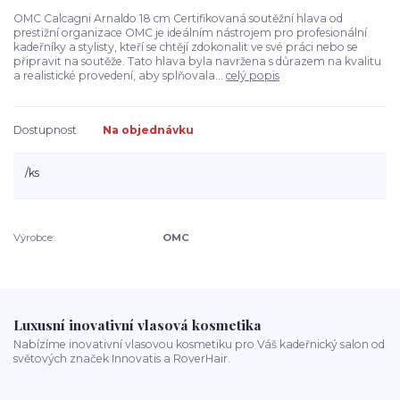
OMC Calcagni Arnaldo 18 cm Certifikovaná soutěžní hlava od
prestižní organizace OMC je ideálním nástrojem pro profesionální
kadeřníky a stylisty, kteří se chtějí zdokonalit ve své práci nebo se
připravit na soutěže. Tato hlava byla navržena s důrazem na kvalitu
a realistické provedení, aby splňovala...
celý popis
Dostupnost
Na objednávku
/
ks
Výrobce:
OMC
Luxusní inovativní vlasová kosmetika
Nabízíme inovativní vlasovou kosmetiku pro Váš kadeřnický salon od
světových značek Innovatis a RoverHair.