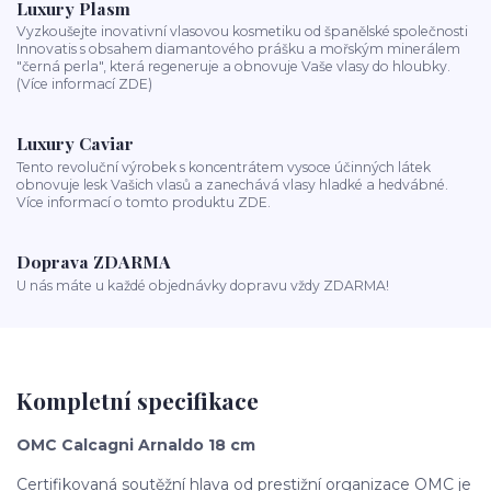
Luxury Plasm
Vyzkoušejte inovativní vlasovou kosmetiku od španělské společnosti
Innovatis s obsahem diamantového prášku a mořským minerálem
"černá perla", která regeneruje a obnovuje Vaše vlasy do hloubky.
(Více informací ZDE)
Luxury Caviar
Tento revoluční výrobek s koncentrátem vysoce účinných látek
obnovuje lesk Vašich vlasů a zanechává vlasy hladké a hedvábné.
Více informací o tomto produktu ZDE.
Doprava ZDARMA
U nás máte u každé objednávky dopravu vždy ZDARMA!
Kompletní specifikace
OMC Calcagni Arnaldo 18 cm
Certifikovaná soutěžní hlava od prestižní organizace OMC je