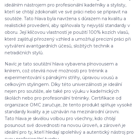
ideálním nástrojem pro profesionální kadeřníky a stylisty,
kteří se chtějí zdokonalit ve své práci nebo se připravit na
soutěže. Tato hlava byla navržena s důrazem na kvalitu a
realistické provedení, aby splňovala ty nejvyšší standardy v
oboru. Její klíčovou vlastností je použití 100% kozích vlasů,
které zajišťují přirozený vzhled a umožňují precizní práci při
vytváření avantgardních účesů, složitých technik a
netradičních stylů.
Navíc je tato soutěžní hlava vybavena plnovousem a
knírem, což otevírá nové možnosti pro trénink a
experimentování s pánskými střihy, úpravou vousů a
celkovým stylingem. Díky této univerzálnosti je ideální
nejen pro soutěže, ale také pro výuku v kadeřnických
školách nebo pro profesionální tréninky. Certifikace od
organizace OMC zaručuje, že tento produkt splňuje vysoké
standardy kvality a je uznáván na mezinárodní úrovni.
Tato hlava je skvělou volbou pro všechny, kdo chtějí
posunout své dovednosti na novou úroveň, a zároveň je
ideální pro ty, kteří hledají spolehlivý a autentický nástroj pro