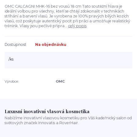
OMC CALCAGNI MHK-16 bez vousů 18 cm Tato soutěžní hlava je
ideální volbou pro všechny, kteří se chtějí zdokonalit v technikách
stříhání a barvení vlasů. Je vyrobena ze 100% pravých bílých kozích
vlasů, což poskytuje autentický pocit při práci a umožňuje realistický
trénink. Vlasy jsou pečlivě připra...
celý popis
Dostupnost
Na objednávku
/
ks
Výrobce:
OMC
Luxusní inovativní vlasová kosmetika
Nabízíme inovativní vlasovou kosmetiku pro Váš kadeřnický salon od
světových značek Innovatis a RoverHair.