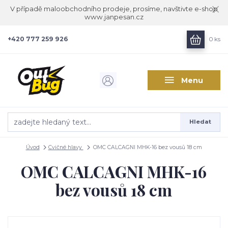
V případě maloobchodního prodeje, prosíme, navštivte e-shop
www.janpesan.cz
+420 777 259 926
0
ks
Menu
Hledat
Úvod
Cvičné hlavy
OMC CALCAGNI MHK-16 bez vousů 18 cm
OMC CALCAGNI MHK-16
bez vousů 18 cm