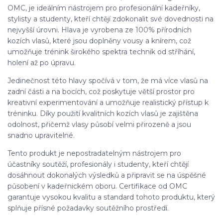
OMC, je ideálním nástrojem pro profesionální kadeřníky,
stylisty a studenty, kteří chtějí zdokonalit své dovednosti na
nejvyšší úrovni. Hlava je vyrobena ze 100% přírodních
kozích vlasů, které jsou doplněny vousy a knírem, což
umožňuje trénink širokého spektra technik od stříhání,
holení až po úpravu.
Jedinečnost této hlavy spočívá v tom, že má více vlasů na
zadní části a na bocích, což poskytuje větší prostor pro
kreativní experimentování a umožňuje realistický přístup k
tréninku. Díky použití kvalitních kozích vlasů je zajištěna
odolnost, přičemž vlasy působí velmi přirozeně a jsou
snadno upravitelné.
Tento produkt je nepostradatelným nástrojem pro
účastníky soutěží, profesionály i studenty, kteří chtějí
dosáhnout dokonalých výsledků a připravit se na úspěšné
působení v kadeřnickém oboru. Certifikace od OMC
garantuje vysokou kvalitu a standard tohoto produktu, který
splňuje přísné požadavky soutěžního prostředí.