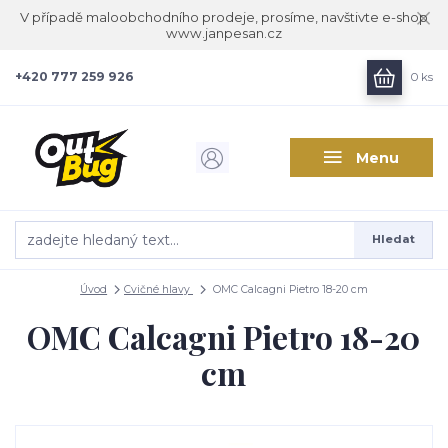
V případě maloobchodního prodeje, prosíme, navštivte e-shop
www.janpesan.cz
+420 777 259 926
0
ks
Menu
Hledat
Úvod
Cvičné hlavy
OMC Calcagni Pietro 18-20 cm
OMC Calcagni Pietro 18-20
cm