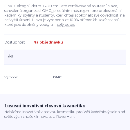
OMC Calcagni Pietro 18-20 cm Tato certifikovaná soutěžní hlava,
schválená organizací OMC, je ideálním nástrojem pro profesionální
kadeřníky, stylisty a studenty, kteří chtějí zdokonalit své dovednosti na
nejvyšší úrovni. Hlava je vyrobena ze 100% přírodních kozích vlasů,
které jsou doplněny vousy a ...
celý popis
Dostupnost
Na objednávku
/
ks
Výrobce:
OMC
Luxusní inovativní vlasová kosmetika
Nabízíme inovativní vlasovou kosmetiku pro Váš kadeřnický salon od
světových značek Innovatis a RoverHair.