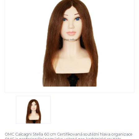
OMC Calcagni Stella 60 cm Certifikovaná soutěžní hlava organizace