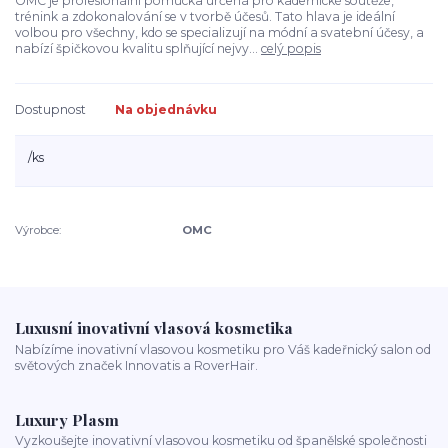
OMC je profesionální pomůcka určená pro kadeřnické soutěže,
trénink a zdokonalování se v tvorbě účesů. Tato hlava je ideální
volbou pro všechny, kdo se specializují na módní a svatební účesy, a
nabízí špičkovou kvalitu splňující nejvy...
celý popis
Dostupnost
Na objednávku
/
ks
Výrobce:
OMC
Luxusní inovativní vlasová kosmetika
Nabízíme inovativní vlasovou kosmetiku pro Váš kadeřnický salon od
světových značek Innovatis a RoverHair.
Luxury Plasm
Vyzkoušejte inovativní vlasovou kosmetiku od španělské společnosti