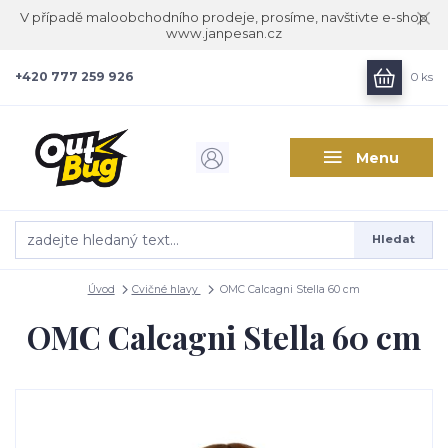
V případě maloobchodního prodeje, prosíme, navštivte e-shop
www.janpesan.cz
+420 777 259 926
0
ks
Menu
Hledat
Úvod
Cvičné hlavy
OMC Calcagni Stella 60 cm
OMC Calcagni Stella 60 cm