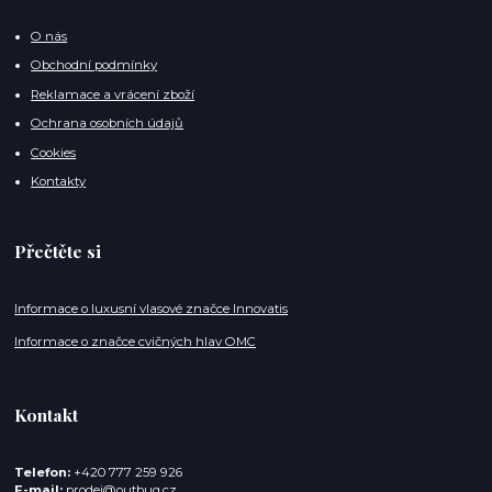
O nás
Obchodní podmínky
Reklamace a vrácení zboží
Ochrana osobních údajů
Cookies
Kontakty
Přečtěte si
Informace o luxusní vlasové značce Innovatis
Informace o značce cvičných hlav OMC
Kontakt
Telefon:
+420 777 259 926
E-mail:
prodej@outbug.cz