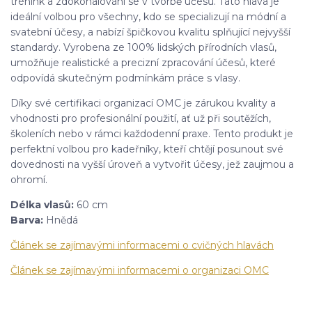
trénink a zdokonalování se v tvorbě účesů. Tato hlava je
ideální volbou pro všechny, kdo se specializují na módní a
svatební účesy, a nabízí špičkovou kvalitu splňující nejvyšší
standardy. Vyrobena ze 100% lidských přírodních vlasů,
umožňuje realistické a precizní zpracování účesů, které
odpovídá skutečným podmínkám práce s vlasy.
Díky své certifikaci organizací OMC je zárukou kvality a
vhodnosti pro profesionální použití, ať už při soutěžích,
školeních nebo v rámci každodenní praxe. Tento produkt je
perfektní volbou pro kadeřníky, kteří chtějí posunout své
dovednosti na vyšší úroveň a vytvořit účesy, jež zaujmou a
ohromí.
Délka vlasů:
60 cm
Barva:
Hnědá
Článek se zajímavými informacemi o cvičných hlavách
Článek se zajímavými informacemi o organizaci OMC