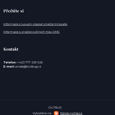
Přečtěte si
Informace o luxusní vlasové značce Innovatis
Informace o značce cvičných hlav OMC
Kontakt
Telefon:
+420 777 259 926
E-mail:
prodej@outbug.cz
OUTBUG
Vytvořeno na
Eshop-rychle.cz