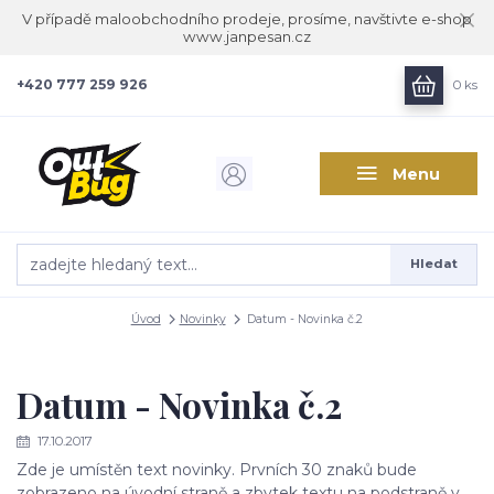
V případě maloobchodního prodeje, prosíme, navštivte e-shop
www.janpesan.cz
+420 777 259 926
0
ks
Menu
Hledat
Úvod
Novinky
Datum - Novinka č.2
Datum - Novinka č.2
17.10.2017
Zde je umístěn text novinky. Prvních 30 znaků bude
zobrazeno na úvodní straně a zbytek textu na podstraně v