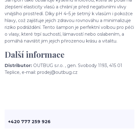
zlepšení elasticity vlasů a chrání je před negativními vlivy
vnějšího prostředí. Díky pH 4–5 je šetrný k vlasům i pokožce
hlavy, což zajišťuje jejich zdravou rovnováhu a minimalizuje
riziko podráždění. Tento šampon je perfektní volbou pro péči
o vlasy, které trpí suchostí, lámavostí nebo oslabením, a
pomáhá navrátit jim jejich přirozenou krásu a vitalitu.
Další informace
Distributor:
OUTBUG s.r.o. , gen. Svobody 1193, 415 01
Teplice, e-mail: prodej@outbug.cz
+420 777 259 926