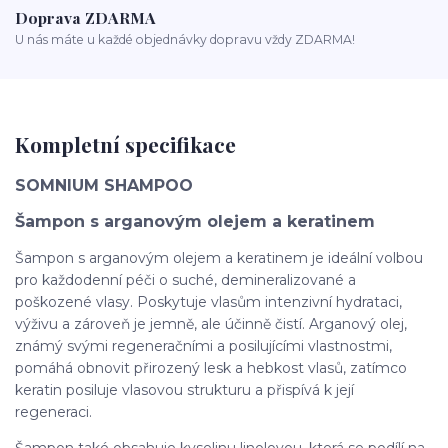
Doprava ZDARMA
U nás máte u každé objednávky dopravu vždy ZDARMA!
Kompletní specifikace
SOMNIUM SHAMPOO
Šampon s arganovým olejem a keratinem
Šampon s arganovým olejem a keratinem je ideální volbou
pro každodenní péči o suché, demineralizované a
poškozené vlasy. Poskytuje vlasům intenzivní hydrataci,
výživu a zároveň je jemně, ale účinně čistí. Arganový olej,
známý svými regeneračními a posilujícími vlastnostmi,
pomáhá obnovit přirozený lesk a hebkost vlasů, zatímco
keratin posiluje vlasovou strukturu a přispívá k její
regeneraci.
Šampon také obsahuje kyselinu linolovou, která se podílí na