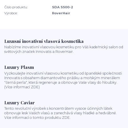
Číslo produktu:
SDA S500-2
Výrobce:
RoverHair
Luxusní inovativní vlasová kosmetika
Nabízíme inovativní vlasovou kosmetiku pro Váš kadeřnický salon od
světových značek Innovatis a RoverHair.
Luxury Plasm
Vyzkoušejte inovativní vlasovou kosmetiku od španělské společnosti
Innovatis s obsahem diamantového prášku a mořským minerálem
"černá perla", která regeneruje a obnovuje Vaše vlasy do hloubky.
(Více informací ZDE)
Luxury Caviar
Tento revoluční výrobek s koncentrátem vysoce účinných látek
obnovuje lesk Vašich vlasů a zanechává vlasy hladké a hedvábné.
Více informací o tomto produktu ZDE.