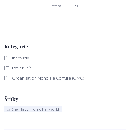
strana
z 1
Kategorie
Innovatis
RoverHair
Organisation Mondiale Coiffure (OMC)
Štítky
cvičné hlavy
omc hairworld