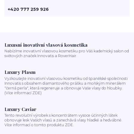
+420 777 259 926
Luxusní inovativní vlasová kosmetika
Nabízíme inovativní vlasovou kosmetiku pro Váš kadeřnický salon od
světových značek Innovatis a RoverHair.
Luxury Plasm
Vyzkoušejte inovativní vlasovou kosmetiku od španělské společnosti
Innovatis s obsahem diamantového prášku a mořským minerálem
"černá perla", která regeneruje a obnovuje Vaše vlasy do hloubky.
(Více informací ZDE)
Luxury Caviar
Tento revoluční výrobek s koncentrátem vysoce účinných látek
obnovuje lesk Vašich vlasů a zanechává vlasy hladké a hedvábné.
Více informací o tomto produktu ZDE.