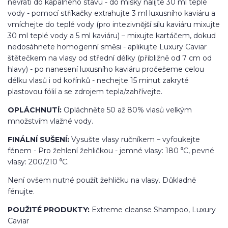
nevrátí do kapalného stavu - do misky nalijte 30 ml teplé
vody - pomocí stříkačky extrahujte 3 ml luxusního kaviáru a
vmíchejte do teplé vody (pro intezivnější sílu kaviáru mixujte
30 ml teplé vody a 5 ml kaviáru) – mixujte kartáčem, dokud
nedosáhnete homogenní směsi - aplikujte Luxury Caviar
štětečkem na vlasy od střední délky (přibližně od 7 cm od
hlavy) - po nanesení luxusního kaviáru pročešeme celou
délku vlasů i od kořínků - nechejte 15 minut zakryté
plastovou fólií a se zdrojem tepla/zahřívejte.
OPLÁCHNUTÍ:
Opláchněte 50 až 80% vlasů velkým
množstvím vlažné vody.
FINÁLNÍ SUŠENÍ:
Vysušte vlasy ručníkem – vyfoukejte
fénem - Pro žehlení žehličkou - jemné vlasy: 180 ⁰C, pevné
vlasy: 200/210 ⁰C.
Není ovšem nutné použít žehličku na vlasy. Důkladně
fénujte.
POUŽITÉ PRODUKTY:
Extreme cleanse Shampoo, Luxury
Caviar