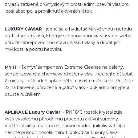
z vlasů zatížené průmyslovým prostředím, otevírá vlas pro
lepší absorpci a proniknutí aktivních látek.
LUXURY CAVIAR
- jedná se o hydratačně-výživnou metodu
proti stárnutí vlasů, která je schopna obnovit vlasy do svého
přirozeného/původního stavu, zjasnit vlasy a dodat jim
měkkosti a pocitu hedvábí.
MYTÍ:
- 1x mytí šamponem Extreme Cleanse na bělený,
senzibilizovaný a chemicky ošetřený vlas - nechejte působit
2 minuty - důkladně opláchněte a osušte ručníkem. Použijte
2x na barvené, přirozené a „afro“ vlasy - důkladně omyjte a
osušte ručníkem.
APLIKACE Luxury Caviar:
- Při 18⁰C roztok krystalizuje
kvůli vysokému přírodnímu procentu aktivní suroviny.
Vložte lahvičku do hrnce s horkou vodou (nikoliv vařící) a
nechte působit několik minut, dokud se Luxury Caviar