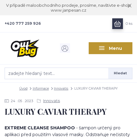
V případě maloobchodního prodeje, prosíme, navštivte e-shop
www.janpesan.cz
+420 777 259 926
0
ks
Menu
Hledat
Úvod
Informace
Innovatis
LUXURY CAVIAR THERAPY
Innovatis
24
05
2023
LUXURY CAVIAR THERAPY
EXTREME CLEANSE SHAMPOO
- šampon určený pro
aplikaci před použitím vlasové masky. Odstraňuje nečistoty