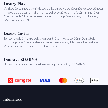
Luxury Plasm
Vyzkoušejte inovativní vlasovou kosmetiku od španělské společnosti
Innovatis s obsahem diamantového prášku a mořským minerálem
"černá perla", která regeneruje a obnovuje Vaše vlasy do hloubky.
(Více informací ZDE)
Luxury Caviar
Tento revoluční výrobek s koncentrátem vysoce účinných látek
obnovuje lesk Vašich vlasů a zanechává vlasy hladké a hedvábné.
Více informací o tomto produktu ZDE.
Doprava ZDARMA
U nás máte u každé objednávky dopravu vždy ZDARMA!
Informace