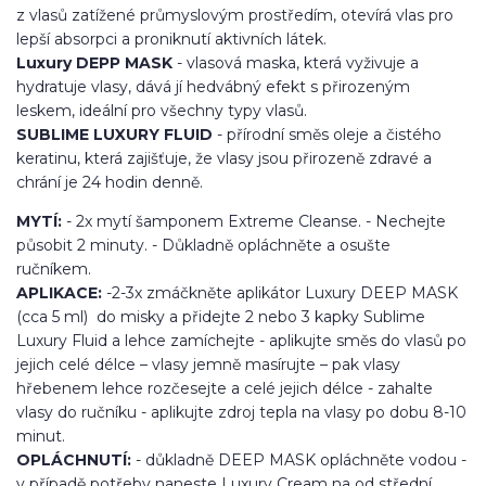
z vlasů zatížené průmyslovým prostředím, otevírá vlas pro
lepší absorpci a proniknutí aktivních látek.
Luxury DEPP MASK
- vlasová maska, která vyživuje a
hydratuje vlasy, dává jí hedvábný efekt s přirozeným
leskem, ideální pro všechny typy vlasů.
SUBLIME LUXURY FLUID
- přírodní směs oleje a čistého
keratinu, která zajišťuje, že vlasy jsou přirozeně zdravé a
chrání je 24 hodin denně.
MYTÍ:
- 2x mytí šamponem Extreme Cleanse. - Nechejte
působit 2 minuty. - Důkladně opláchněte a osušte
ručníkem.
APLIKACE:
-2-3x zmáčkněte aplikátor Luxury DEEP MASK
(cca 5 ml) do misky a přidejte 2 nebo 3 kapky Sublime
Luxury Fluid a lehce zamíchejte - aplikujte směs do vlasů po
jejich celé délce – vlasy jemně masírujte – pak vlasy
hřebenem lehce rozčesejte a celé jejich délce - zahalte
vlasy do ručníku - aplikujte zdroj tepla na vlasy po dobu 8-10
minut.
OPLÁCHNUTÍ:
- důkladně DEEP MASK opláchněte vodou -
v případě potřeby naneste Luxury Cream na od střední