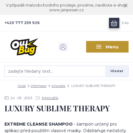
V případě maloobchodního prodeje, prosíme, navštivte e-shop
www.janpesan.cz
+420 777 259 926
0
ks
Menu
Hledat
Úvod
Informace
Innovatis
LUXURY SUBLIME THERAPY
Innovatis
24
05
2023
LUXURY SUBLIME THERAPY
EXTREME CLEANSE SHAMPOO
- šampon určený pro
aplikaci před použitím vlasové masky. Odstraňuje nečistoty