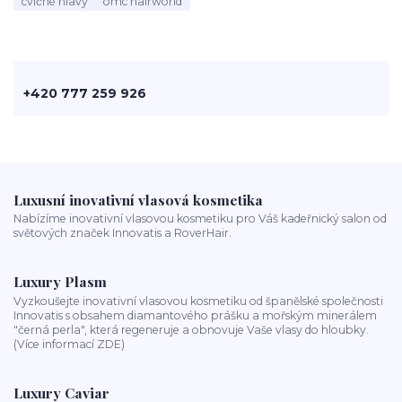
cvičné hlavy
omc hairworld
+420 777 259 926
Luxusní inovativní vlasová kosmetika
Nabízíme inovativní vlasovou kosmetiku pro Váš kadeřnický salon od
světových značek Innovatis a RoverHair.
Luxury Plasm
Vyzkoušejte inovativní vlasovou kosmetiku od španělské společnosti
Innovatis s obsahem diamantového prášku a mořským minerálem
"černá perla", která regeneruje a obnovuje Vaše vlasy do hloubky.
(Více informací ZDE)
Luxury Caviar