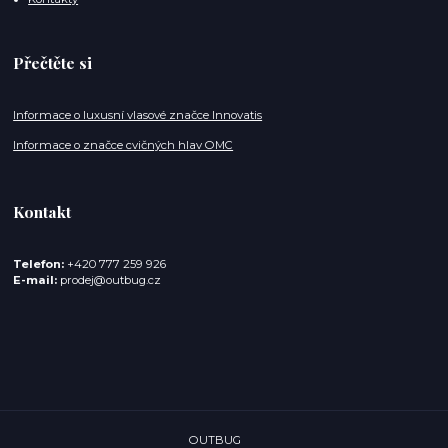
Přečtěte si
Informace o luxusní vlasové značce Innovatis
Informace o značce cvičných hlav OMC
Kontakt
Telefon:
+420 777 259 926
E-mail:
prodej@outbug.cz
OUTBUG