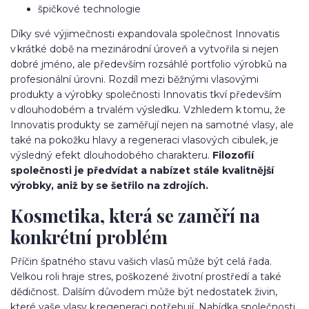
špičkové technologie
Díky své výjimečnosti expandovala společnost Innovatis
v krátké době na mezinárodní úroveň a vytvořila si nejen
dobré jméno, ale především rozsáhlé portfolio výrobků na
profesionální úrovni. Rozdíl mezi běžnými vlasovými
produkty a výrobky společnosti Innovatis tkví především
v dlouhodobém a trvalém výsledku. Vzhledem k tomu, že
Innovatis produkty se zaměřují nejen na samotné vlasy, ale
také na pokožku hlavy a regeneraci vlasových cibulek, je
výsledný efekt dlouhodobého charakteru.
Filozofií
společnosti je předvídat a nabízet stále kvalitnější
výrobky, aniž by se šetřilo na zdrojích.
Kosmetika, která se zaměří na
konkrétní problém
Příčin špatného stavu vašich vlasů může být celá řada.
Velkou roli hraje stres, poškozené životní prostředí a také
dědičnost. Dalším důvodem může být nedostatek živin,
které vaše vlasy k regeneraci potřebují. Nabídka společnosti